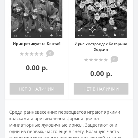
Ирис ретикулята Кентаб
Ирис хистроидес Катарина
Ходкин
0
0
0.00 р.
0.00 р.
НЕТ В НАЛИЧИИ
НЕТ В НАЛИЧИИ
Среди ранневесенних первоцветов играют яркими
красками и оригинальной формой цветка
миниатюрные луковичные ирисы. Зацветают они
одни из первых, часто еще в снегу. Большую часть
жизни иридодиктиумы проводят под землей, и лишь