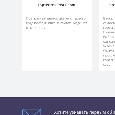
Гортензия Ред Барон
Гор
Прекрасный цветок цветет с первого
В этом
года посадки ищу на сайтах нигде нет
самост
в наличии ..
гортен
Гортен
выбор 
одноле
экземп
Отличн
пробле
гортен
сад..
Хотите узнавать первым об 