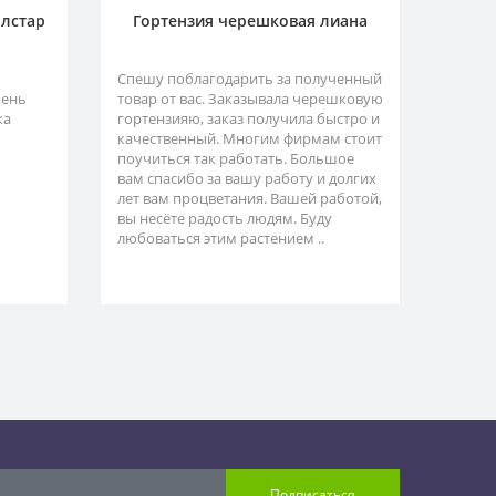
олстар
Гортензия черешковая лиана
Спешу поблагодарить за полученный
чень
товар от вас. Заказывала черешковую
ка
гортензияю, заказ получила быстро и
качественный. Многим фирмам стоит
поучиться так работать. Большое
вам спасибо за вашу работу и долгих
лет вам процветания. Вашей работой,
вы несёте радость людям. Буду
любоваться этим растением ..
Подписаться