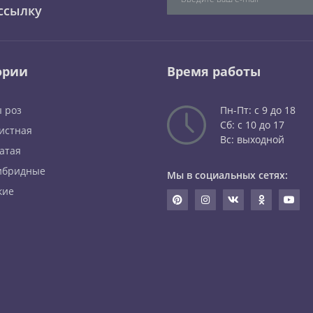
ссылку
ории
Время работы
 роз
Пн-Пт: с 9 до 18
Сб: с 10 до 17
истная
Вс: выходной
атая
ибридные
Мы в социальных сетях:
кие