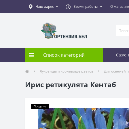
Наш адрес
Время работы
О магазин
Список категорий
Сажен
Луковицы и корневище цветов
Для осенней п
Ирис ретикулята Кентаб
Продано