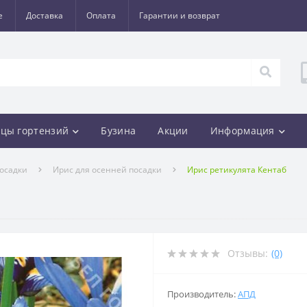
е
Доставка
Оплата
Гарантии и возврат
цы гортензий
Бузина
Акции
Информация
осадки
Ирис для осенней посадки
Ирис ретикулята Кентаб
Отзывы:
(0)
Производитель:
АПД