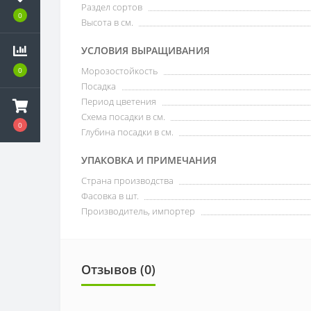
Раздел сортов
0
Высота в см.
УСЛОВИЯ ВЫРАЩИВАНИЯ
Морозостойкость
0
Посадка
Период цветения
Схема посадки в см.
0
Глубина посадки в см.
УПАКОВКА И ПРИМЕЧАНИЯ
Страна производства
Фасовка в шт.
Производитель, импортер
Отзывов (0)