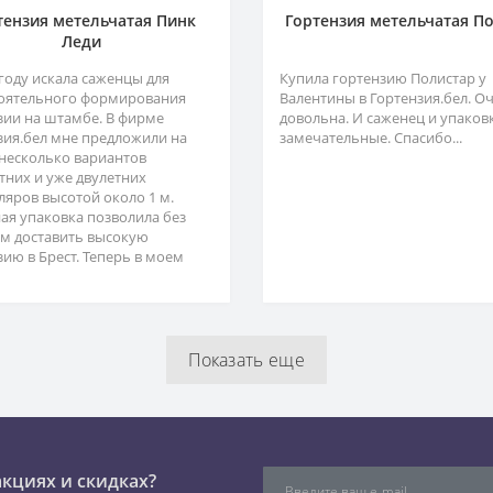
тензия метельчатая Пинк
Гортензия метельчатая П
Леди
 году искала саженцы для
Купила гортензию Полистар у
оятельного формирования
Валентины в Гортензия.бел. О
зии на штамбе. В фирме
довольна. И саженец и упаков
зия.бел мне предложили на
замечательные. Спасибо...
несколько вариантов
тних и уже двулетних
ляров высотой около 1 м.
ая упаковка позволила без
м доставить высокую
зию в Брест. Теперь в моем
Показать еще
акциях и скидках?