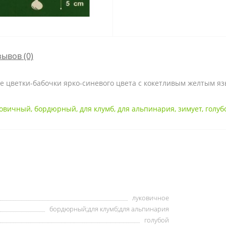
зывов (0)
е цветки-бабочки ярко-синевого цвета с кокетливым желтым яз
ковичный
,
бордюрный
,
для клумб
,
для альпинария
,
зимует
,
голуб
луковичное
бордюрный;для клумб;для альпинария
голубой