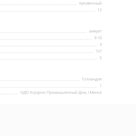
луковичный
12
зимует
9-10
3
7х7
5
Голландия
1
ОДО Аграрно-Промышленный Дом, г.Минск