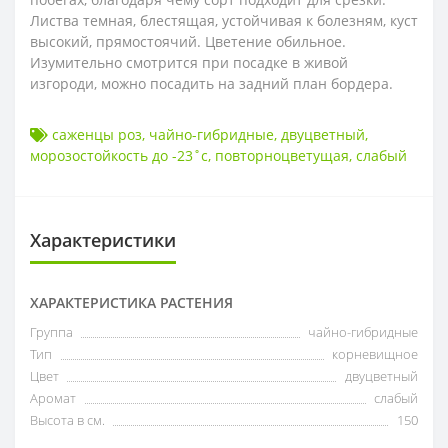
Листва темная, блестящая, устойчивая к болезням, куст
высокий, прямостоячий. Цветение обильное.
Изумительно смотрится при посадке в живой
изгороди, можно посадить на задний план бордера.
саженцы роз
,
чайно-гибридные
,
двуцветный
,
морозостойкость до -23˚с
,
повторноцветущая
,
слабый
Характеристики
ХАРАКТЕРИСТИКА РАСТЕНИЯ
Группа
чайно-гибридные
Тип
корневищное
Цвет
двуцветный
Аромат
слабый
Высота в см.
150