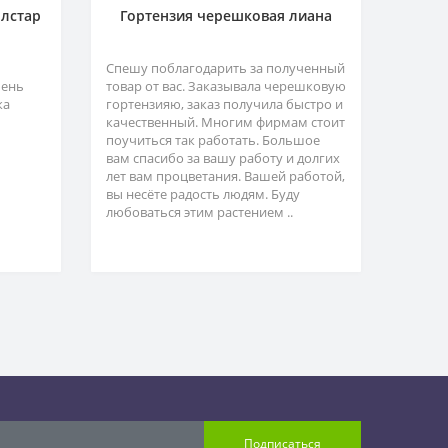
олстар
Гортензия черешковая лиана
Спешу поблагодарить за полученный
чень
товар от вас. Заказывала черешковую
ка
гортензияю, заказ получила быстро и
качественный. Многим фирмам стоит
поучиться так работать. Большое
вам спасибо за вашу работу и долгих
лет вам процветания. Вашей работой,
вы несёте радость людям. Буду
любоваться этим растением ..
Подписаться