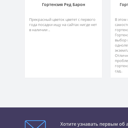
Гортензия Ред Барон
Гор
Прекрасный цветок цветет с первого
В этом
года посадки ищу на сайтах нигде нет
самост
в наличии ..
гортен
Гортен
выбор 
одноле
экземп
Отличн
пробле
гортен
сад..
Хотите узнавать первым об 