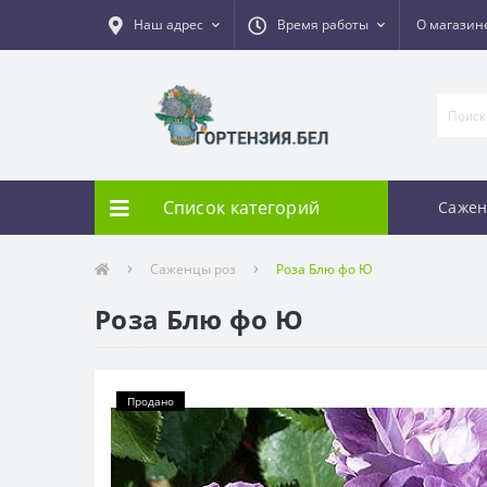
Наш адрес
Время работы
О магазин
Список категорий
Сажен
Саженцы роз
Роза Блю фо Ю
Роза Блю фо Ю
Продано