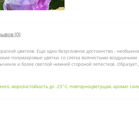
зывов (0)
окраской цветков. Еще одно безусловное достоинство - необык
окие полумахровые цветки, со слегка волнистыми воздушными л
ычинок и более светлой нижней стороной лепестков. Образует
еного
,
морозостойкость до -23˚С
,
повторноцветущая
,
аромат сил