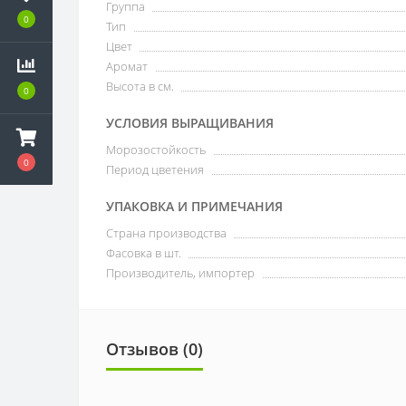
Группа
0
Тип
Цвет
Аромат
Высота в см.
0
УСЛОВИЯ ВЫРАЩИВАНИЯ
Морозостойкость
0
Период цветения
УПАКОВКА И ПРИМЕЧАНИЯ
Страна производства
Фасовка в шт.
Производитель, импортер
Отзывов (0)