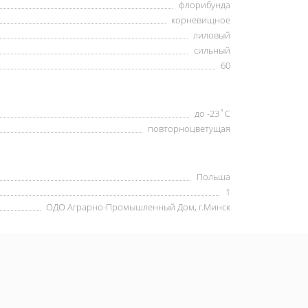
флорибунда
корневищное
лиловый
сильный
60
до -23˚С
повторноцветущая
Польша
1
ОДО Аграрно-Промышленный Дом, г.Минск