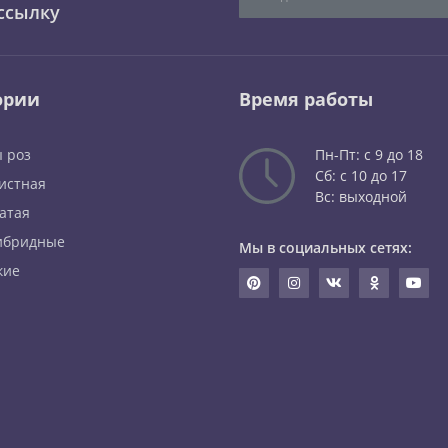
ссылку
ории
Время работы
 роз
Пн-Пт: с 9 до 18
Сб: с 10 до 17
истная
Вс: выходной
атая
ибридные
Мы в социальных сетях:
кие