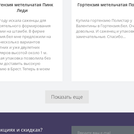
тензия метельчатая Пинк
Гортензия метельчатая П
Леди
 году искала саженцы для
Купила гортензию Полистар у
оятельного формирования
Валентины в Гортензия.бел. О
зии на штамбе. В фирме
довольна. И саженец и упаков
зия.бел мне предложили на
замечательные. Спасибо...
несколько вариантов
тних и уже двулетних
ляров высотой около 1 м.
ая упаковка позволила без
м доставить высокую
зию в Брест. Теперь в моем
Показать еще
акциях и скидках?