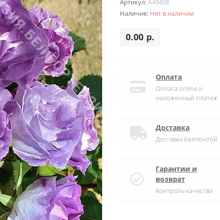
Артикул:
A40408
Наличие:
Нет в наличии
0.00 р.
Оплата
Оплата online и
наложенный платеж
Доставка
Доставка Белпочтой
Гарантии и
возврат
Контроль качества