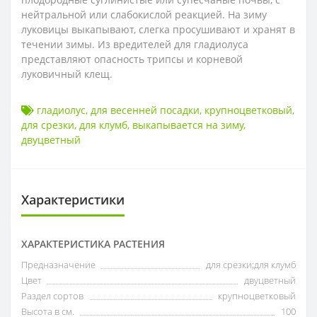
нейтральной или слабокислой реакцией. На зиму
луковицы выкапывают, слегка просушивают и хранят в
течении зимы. Из вредителей для гладиолуса
представляют опасность трипсы и корневой
луковичный клещ.
гладиолус
,
для весенней посадки
,
крупноцветковый
,
для срезки
,
для клумб
,
выкапывается на зиму
,
двуцветный
Характеристики
ХАРАКТЕРИСТИКА РАСТЕНИЯ
Предназначение
для срезки;для клумб
Цвет
двуцветный
Раздел сортов
крупноцветковый
Высота в см.
100