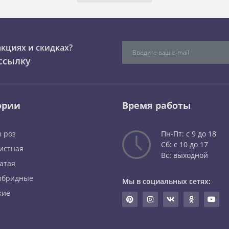
акциях и скидках?
ссылку
ории
Время работы
 роз
Пн-Пт: с 9 до 18
Сб: с 10 до 17
истная
Вс: выходной
атая
ибридные
Мы в социальных сетях:
кие