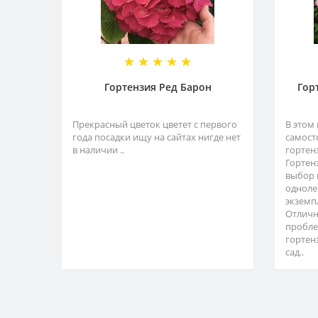
Гортензия Ред Барон
Гор
Прекрасный цветок цветет с первого
В этом
года посадки ищу на сайтах нигде нет
самост
в наличии ..
гортен
Гортен
выбор 
одноле
экземп
Отличн
пробле
гортен
сад..