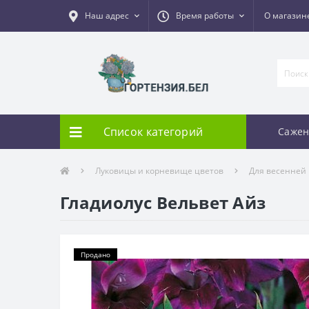
Наш адрес
Время работы
О магазин
Список категорий
Сажен
Луковицы и корневище цветов
Для весенней
Гладиолус Вельвет Айз
Продано