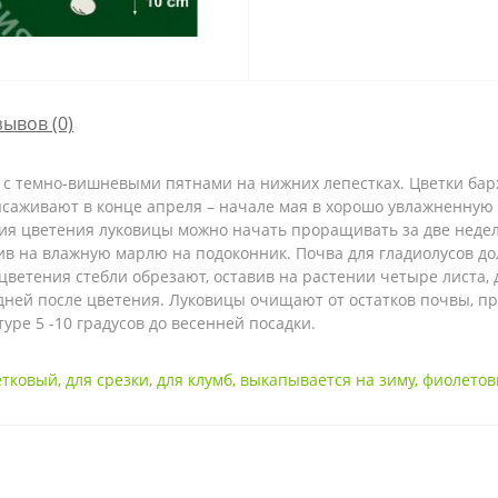
зывов (0)
 с темно-вишневыми пятнами на нижних лепестках. Цветки барх
ысаживают в конце апреля – начале мая в хорошо увлажненную п
ия цветения луковицы можно начать проращивать за две недел
в на влажную марлю на подоконник. Почва для гладиолусов до
 цветения стебли обрезают, оставив на растении четыре листа
 дней после цветения. Луковицы очищают от остатков почвы, 
ре 5 -10 градусов до весенней посадки.
етковый
,
для срезки
,
для клумб
,
выкапывается на зиму
,
фиолето