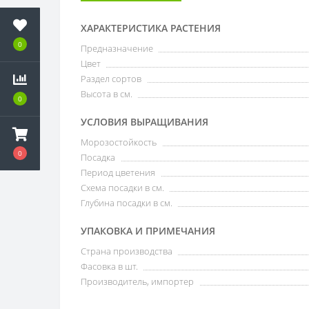
ХАРАКТЕРИСТИКА РАСТЕНИЯ
0
Предназначение
Цвет
Раздел сортов
Высота в см.
0
УСЛОВИЯ ВЫРАЩИВАНИЯ
Морозостойкость
0
Посадка
Период цветения
Схема посадки в см.
Глубина посадки в см.
УПАКОВКА И ПРИМЕЧАНИЯ
Страна производства
Фасовка в шт.
Производитель, импортер