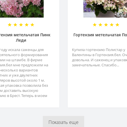
тензия метельчатая Пинк
Гортензия метельчатая П
Леди
 году искала саженцы для
Купила гортензию Полистар у
оятельного формирования
Валентины в Гортензия.бел. О
зии на штамбе. В фирме
довольна. И саженец и упаков
зия.бел мне предложили на
замечательные. Спасибо...
несколько вариантов
тних и уже двулетних
ляров высотой около 1 м.
ая упаковка позволила без
м доставить высокую
зию в Брест. Теперь в моем
Показать еще