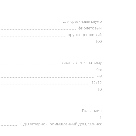
для срезки;для клумб
фиолетовый
крупноцветковый
100
выкапывается на зиму
4-5
7-9
12х12
10
Голландия
1
ОДО Аграрно-Промышленный Дом, г.Минск