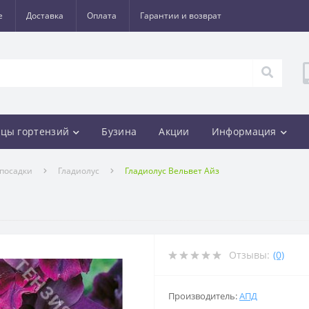
е
Доставка
Оплата
Гарантии и возврат
цы гортензий
Бузина
Акции
Информация
 посадки
Гладиолус
Гладиолус Вельвет Айз
Отзывы:
(0)
Производитель:
АПД