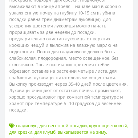
высаживают в конце апреля – начале мая в хорошо
увлажненную почву на глубину 10-15 см (глубина
посадки равна трем диаметрам луковицы). Для
ускорения цветения луковицы можно начать
проращивать за две недели до посадки,
предварительно очистив луковицы от верхних
кроющих чешуй и выложив на влажную марлю на
подоконник. Почва для гладиолусов должна быть
слабокислая, плодородная. Место освещенное, без
сквозняков. После окончания цветения стебли
обрезают, оставив на растении четыре листа, для
снабжения луковицы питательными веществами.
Выкопку производят через 35-40 дней после цветения.
Луковицы очищают от остатков почвы, промывают,
хорошо просушивают при комнатной температуре и
хранят при температуре 5 -10 градусов до весенней
посадки.
гладиолус
,
для весенней посадки
,
крупноцветковый
,
для срезки
,
для клумб
,
выкапывается на зиму
,