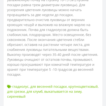
посадки равна трем диаметрам луковицы). Для
ускорения цветения луковицы можно начать
проращивать за две недели до посадки,
предварительно очистив луковицы от верхних
кроющих чешуй и выложив на влажную марлю на
подоконник. Почва для гладиолусов должна быть
слабокислая, плодородная. Место освещенное, без
сквозняков. После окончания цветения стебли
обрезают, оставив на растении четыре листа, для
снабжения луковицы питательными веществами.
Выкопку производят через 35-40 дней после цветения.
Луковицы очищают от остатков почвы, промывают,
хорошо просушивают при комнатной температуре и
хранят при температуре 5 -10 градусов до весенней
посадки.
гладиолус
,
для весенней посадки
,
крупноцветковый
,
для срезки
,
для клумб
,
выкапывается на зиму
,
сиреневый