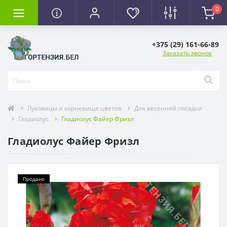
0
+375 (29) 161-66-89
Заказать звонок
Луковицы и корневище цветов
Для весенней посадки
Гладиолус
Гладиолус Файер Фризл
Гладиолус Файер Фризл
Продано