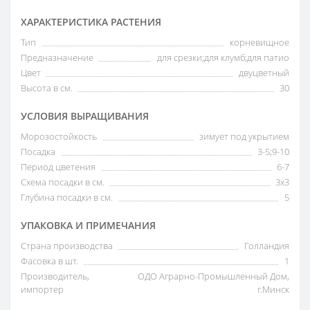
ХАРАКТЕРИСТИКА РАСТЕНИЯ
Тип
корневищное
Предназначение
для срезки;для клумб;для патио
Цвет
двуцветный
Высота в см.
30
УСЛОВИЯ ВЫРАЩИВАНИЯ
Морозостойкость
зимует под укрытием
Посадка
3-5;9-10
Период цветения
6-7
Схема посадки в см.
3х3
Глубина посадки в см.
5
УПАКОВКА И ПРИМЕЧАНИЯ
Страна производства
Голландия
Фасовка в шт.
1
Производитель,
ОДО Аграрно-Промышленный Дом,
импортер
г.Минск