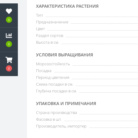
ХАРАКТЕРИСТИКА РАСТЕНИЯ
Тип
0
Предназначение
Цвет
Раздел сортов
Высота в см.
0
УСЛОВИЯ ВЫРАЩИВАНИЯ
Морозостойкость
0
Посадка
Период цветения
Схема посадки в см.
Глубина посадки в см.
УПАКОВКА И ПРИМЕЧАНИЯ
Страна производства
Фасовка в шт.
Производитель, импортер