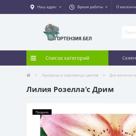
Наш адрес
Время работы
О магазин
Список категорий
Сажен
Луковицы и корневище цветов
Для весенне-
Лилия Розелла'с Дрим
Продано