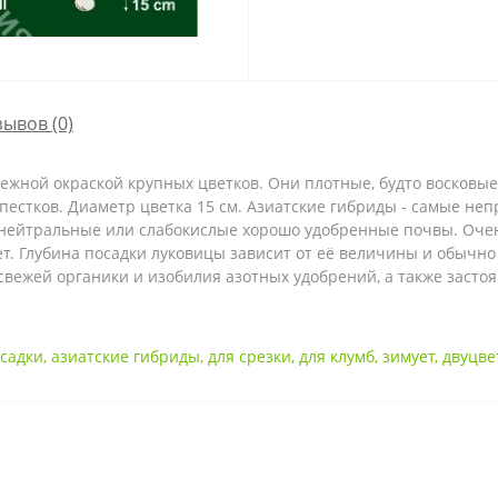
зывов (0)
нежной окраской крупных цветков. Они плотные, будто восков
стков. Диаметр цветка 15 см. Азиатские гибриды - самые неп
ейтральные или слабокислые хорошо удобренные почвы. Очень
т. Глубина посадки луковицы зависит от её величины и обычно 
вежей органики и изобилия азотных удобрений, а также застоя 
осадки
,
азиатские гибриды
,
для срезки
,
для клумб
,
зимует
,
двуцв