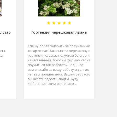
олстар
Гортензия черешковая лиана
Спешу поблагодарить за полученный
чень
товар от вас. Заказывала черешковую
ка
гортензияю, заказ получила быстро и
качественный. Многим фирмам стоит
поучиться так работать. Большое
вам спасибо за вашу работу и долгих
лет вам процветания. Вашей работой,
вы несёте радость людям. Буду
любоваться этим растением ..