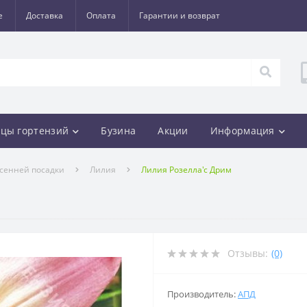
е
Доставка
Оплата
Гарантии и возврат
цы гортензий
Бузина
Акции
Информация
осенней посадки
Лилия
Лилия Розелла'с Дрим
Отзывы:
(0)
Производитель:
АПД