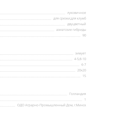
луковичное
для срезки;для клумб
двуцветный
азиатские гибриды
90
зимует
4-5;8-10
6-7
20х20
15
Голландия
1
ОДО Аграрно-Промышленный Дом, г.Минск