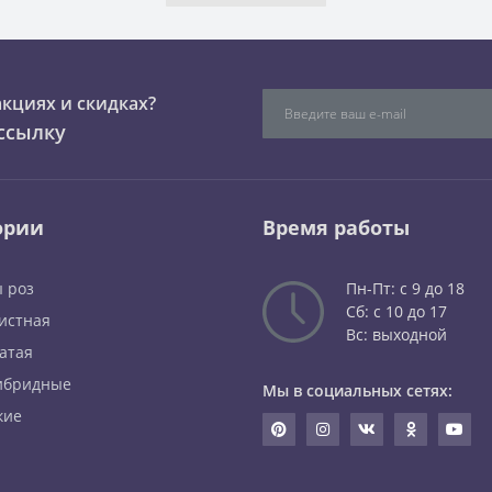
акциях и скидках?
ссылку
ории
Время работы
 роз
Пн-Пт: с 9 до 18
Сб: с 10 до 17
истная
Вс: выходной
атая
ибридные
Мы в социальных сетях:
кие