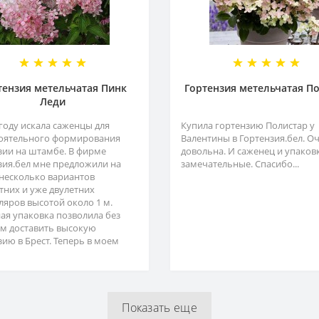
тензия метельчатая Пинк
Гортензия метельчатая П
Леди
 году искала саженцы для
Купила гортензию Полистар у
оятельного формирования
Валентины в Гортензия.бел. О
зии на штамбе. В фирме
довольна. И саженец и упаков
зия.бел мне предложили на
замечательные. Спасибо...
несколько вариантов
тних и уже двулетних
ляров высотой около 1 м.
ая упаковка позволила без
м доставить высокую
зию в Брест. Теперь в моем
Показать еще