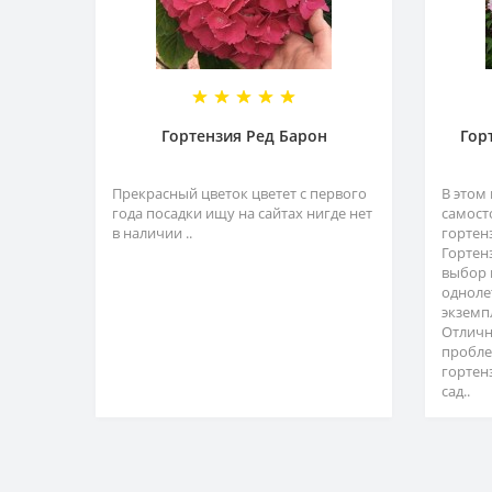
Гортензия Ред Барон
Гор
Прекрасный цветок цветет с первого
В этом
года посадки ищу на сайтах нигде нет
самост
в наличии ..
гортен
Гортен
выбор 
одноле
экземп
Отличн
пробле
гортен
сад..