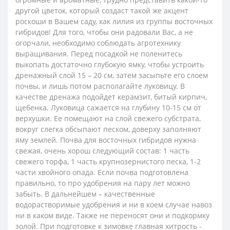
другой цветок, который создаст такой же акцент
роскоши в Вашем саду, как лилия из группы восточных
гибридов! Для того, чтобы они радовали Вас, а не
огорчали, необходимо соблюдать агротехнику
выращивания. Перед посадкой не поленитесь
выкопать достаточно глубокую ямку, чтобы устроить
дренажный слой 15 – 20 см, затем засыпьте его слоем
почвы, и лишь потом располагайте луковицу. В
качестве дренажа подойдет керамзит, битый кирпич,
щебенка. Луковица сажается на глубину 10-15 см от
верхушки. Ее помещают на слой свежего субстрата,
вокруг слегка обсыпают песком, доверху заполняют
яму землей. Почва для восточных гибридов нужна
свежая, очень хорош следующий состав: 1 часть
свежего торфа, 1 часть крупнозернистого песка, 1-2
части хвойного опада. Если почва подготовлена
правильно, то про удобрения на пару лет можно
забыть. В дальнейшем – качественные
водорастворимые удобрения и ни в коем случае навоз
ни в каком виде. Также не переносят они и подкормку
золой. При подготовке к зимовке главная хитрость -