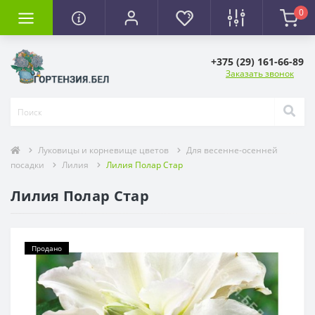
0
+375 (29) 161-66-89
Заказать звонок
Луковицы и корневище цветов
Для весенне-осенней
посадки
Лилия
Лилия Полар Стар
Лилия Полар Стар
Продано