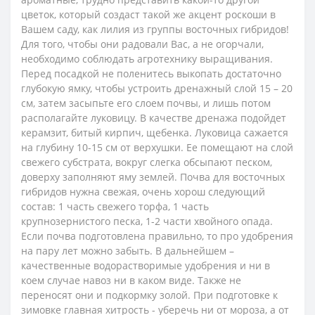
цветок, который создаст такой же акцент роскоши в
Вашем саду, как лилия из группы восточных гибридов!
Для того, чтобы они радовали Вас, а не огорчали,
необходимо соблюдать агротехнику выращивания.
Перед посадкой не поленитесь выкопать достаточно
глубокую ямку, чтобы устроить дренажный слой 15 – 20
см, затем засыпьте его слоем почвы, и лишь потом
располагайте луковицу. В качестве дренажа подойдет
керамзит, битый кирпич, щебенка. Луковица сажается
на глубину 10-15 см от верхушки. Ее помещают на слой
свежего субстрата, вокруг слегка обсыпают песком,
доверху заполняют яму землей. Почва для восточных
гибридов нужна свежая, очень хорош следующий
состав: 1 часть свежего торфа, 1 часть
крупнозернистого песка, 1-2 части хвойного опада.
Если почва подготовлена правильно, то про удобрения
на пару лет можно забыть. В дальнейшем –
качественные водорастворимые удобрения и ни в
коем случае навоз ни в каком виде. Также не
переносят они и подкормку золой. При подготовке к
зимовке главная хитрость - уберечь ни от мороза, а от