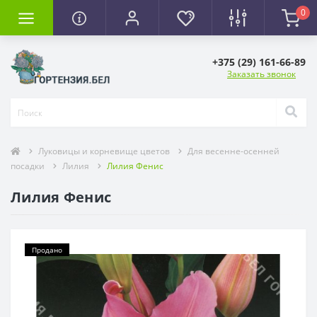
0
+375 (29) 161-66-89
Заказать звонок
Луковицы и корневище цветов
Для весенне-осенней
посадки
Лилия
Лилия Фенис
Лилия Фенис
Продано