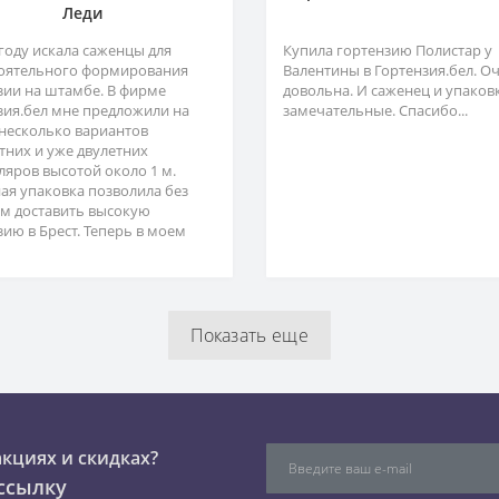
Леди
 году искала саженцы для
Купила гортензию Полистар у
оятельного формирования
Валентины в Гортензия.бел. О
зии на штамбе. В фирме
довольна. И саженец и упаков
зия.бел мне предложили на
замечательные. Спасибо...
несколько вариантов
тних и уже двулетних
ляров высотой около 1 м.
ая упаковка позволила без
м доставить высокую
зию в Брест. Теперь в моем
Показать еще
акциях и скидках?
ссылку