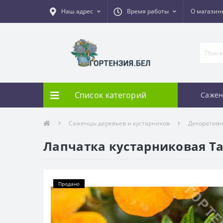
Наш адрес
Время работы
О магазин
Список категорий
Сажен
Саженцы деревьев и кустарников
Декоративн
Лапчатка кустарниковая Тан
Продано