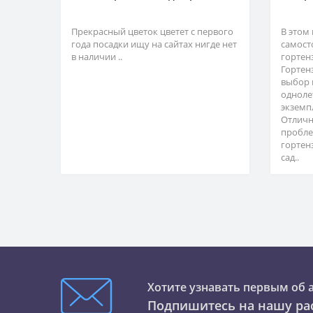
Прекрасный цветок цветет с первого
В этом
года посадки ищу на сайтах нигде нет
самост
в наличии ..
гортен
Гортен
выбор 
одноле
экземп
Отличн
пробле
гортен
сад..
Хотите узнавать первым об 
Подпишитесь на нашу ра