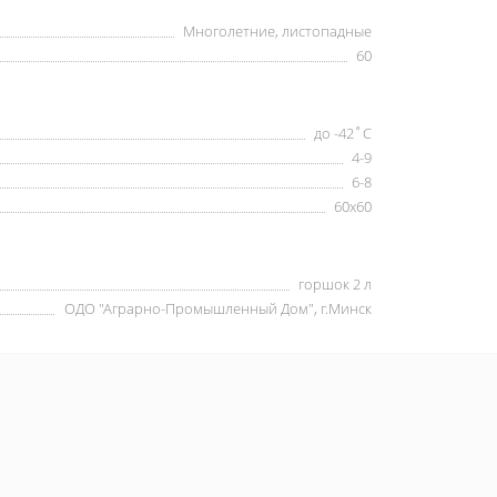
Многолетние, листопадные
60
до -42˚С
4-9
6-8
60x60
горшок 2 л
ОДО "Аграрно-Промышленный Дом", г.Минск