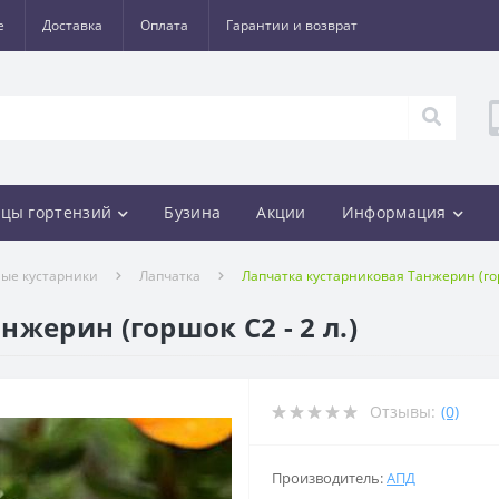
е
Доставка
Оплата
Гарантии и возврат
цы гортензий
Бузина
Акции
Информация
ые кустарники
Лапчатка
Лапчатка кустарниковая Танжерин (горш
жерин (горшок С2 - 2 л.)
Отзывы:
(0)
Производитель:
АПД