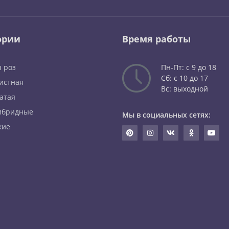
ории
Время работы
 роз
Пн-Пт: с 9 до 18
Сб: с 10 до 17
истная
Вс: выходной
атая
ибридные
Мы в социальных сетях:
кие