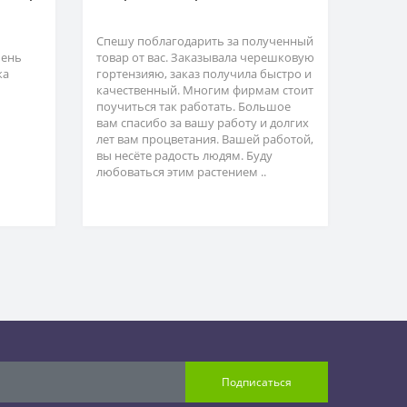
Спешу поблагодарить за полученный
чень
товар от вас. Заказывала черешковую
ка
гортензияю, заказ получила быстро и
качественный. Многим фирмам стоит
поучиться так работать. Большое
вам спасибо за вашу работу и долгих
лет вам процветания. Вашей работой,
вы несёте радость людям. Буду
любоваться этим растением ..
Подписаться