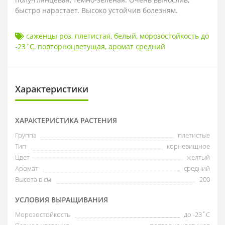
быстро нарастает. Высоко устойчив болезням.
саженцы роз
,
плетистая
,
белый
,
морозостойкость до
-23˚С
,
повторноцветущая
,
аромат средний
Характеристики
ХАРАКТЕРИСТИКА РАСТЕНИЯ
Группа
плетистые
Тип
корневищное
Цвет
желтый
Аромат
средний
Высота в см.
200
УСЛОВИЯ ВЫРАЩИВАНИЯ
Морозостойкость
до -23˚С