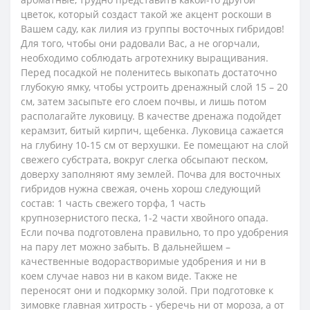
цветок, который создаст такой же акцент роскоши в
Вашем саду, как лилия из группы восточных гибридов!
Для того, чтобы они радовали Вас, а не огорчали,
необходимо соблюдать агротехнику выращивания.
Перед посадкой не поленитесь выкопать достаточно
глубокую ямку, чтобы устроить дренажный слой 15 – 20
см, затем засыпьте его слоем почвы, и лишь потом
располагайте луковицу. В качестве дренажа подойдет
керамзит, битый кирпич, щебенка. Луковица сажается
на глубину 10-15 см от верхушки. Ее помещают на слой
свежего субстрата, вокруг слегка обсыпают песком,
доверху заполняют яму землей. Почва для восточных
гибридов нужна свежая, очень хорош следующий
состав: 1 часть свежего торфа, 1 часть
крупнозернистого песка, 1-2 части хвойного опада.
Если почва подготовлена правильно, то про удобрения
на пару лет можно забыть. В дальнейшем –
качественные водорастворимые удобрения и ни в
коем случае навоз ни в каком виде. Также не
переносят они и подкормку золой. При подготовке к
зимовке главная хитрость - уберечь ни от мороза, а от